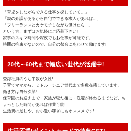
「育児をしながらできる仕事を探していて…」
「親の介護があるから自宅でできる求人があれば...」
「フリーランスとカケモチしながら働けたら...」
という方、まずはお気軽にご応募下さい!
家事のスキマ時間や深夜でもお仕事が可能です。
時間の拘束がないので、自分の都合にあわせて働けます!
20代～60代まで幅広い世代が活躍中!
登録社員のうち半数が女性!
子育てママから、ミドル・シニア世代まで多数在籍しています。
働き方は自分次第!
保育園のお迎えまで・家族が寝た後に・洗濯が終わるまでなど、ち
ょっとした時間があれば作業可能!
生活費の足しや、お小遣い稼ぎにもオススメです!
生活応援!ポイントカードで特典GET!